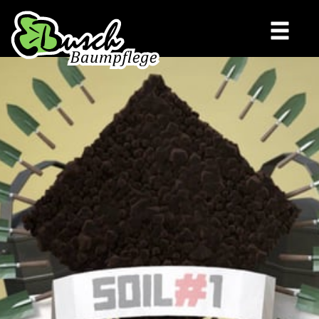
STARTSEITE
WIR
LEISTUNGEN
BAUMPFLEGE
OBSTBAUMSCHNITT
BAUMKONTROLLE
PFLANZUNG
BAUMFÄLLUNG
KONTAKT